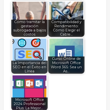
Cómo tramitar la
Compatibilidad y
gestación
Rendimiento:
subrogada a bajos
Cómo Elegir el
costos
Cable…
Curso Online de
La Importancia del
Microsoft Office
SEO en el Éxito en
Word 365: Sea un
Línea
As…
Microsoft Office
2024 Professional
Plus: La Mejor…