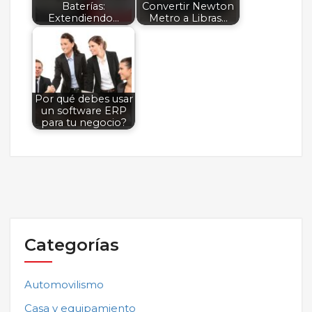
Baterías:
Convertir Newton
Extendiendo…
Metro a Libras…
Por qué debes usar
un software ERP
para tu negocio?
Categorías
Automovilismo
Casa y equipamiento