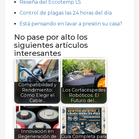
Reseña del Eccotemp L5
Control de plagas las 24 horas del día
Está pensando en lavar a presión su casa?
No pase por alto los
siguientes artículos
interesantes
Compatibilidad y
Rendimiento:
Los Cortacéspedes
Cómo Elegir el
Robóticos: El
Cable…
Futuro del…
Innovación en
Regeneración de
Guía Completa para